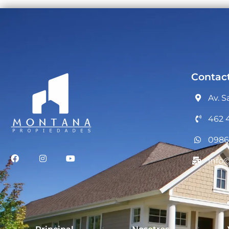
Contac
Av. S
462 
0986
info