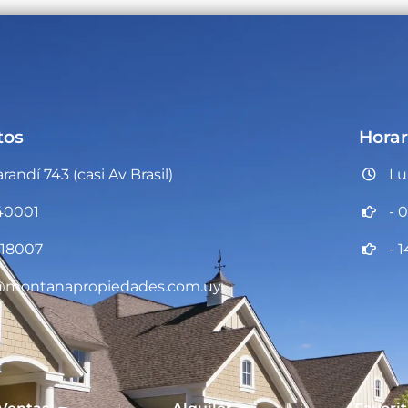
tos
Horar
arandí 743 (casi Av Brasil)
Lu
40001
- 
18007
- 1
@montanapropiedades.com.uy