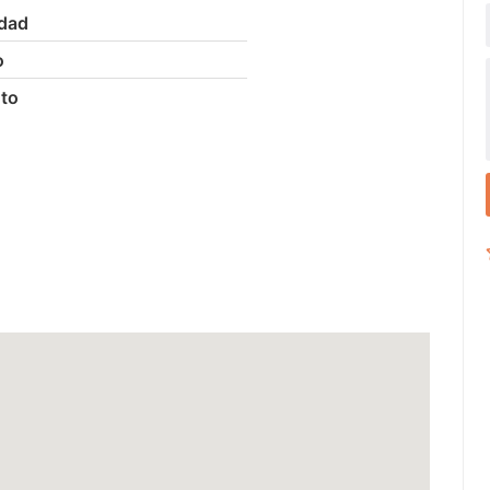
idad
o
to