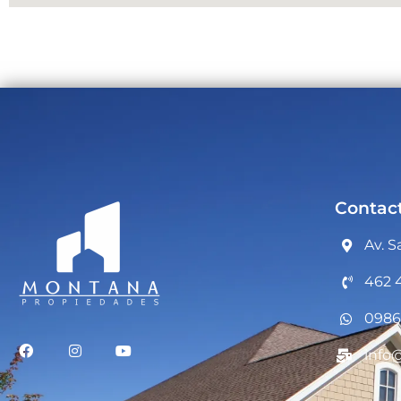
Contac
Av. S
462 
0986
info