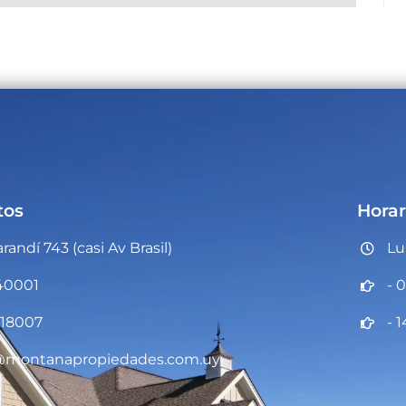
tos
Horar
arandí 743 (casi Av Brasil)
Lu
40001
- 
18007
- 1
@montanapropiedades.com.uy